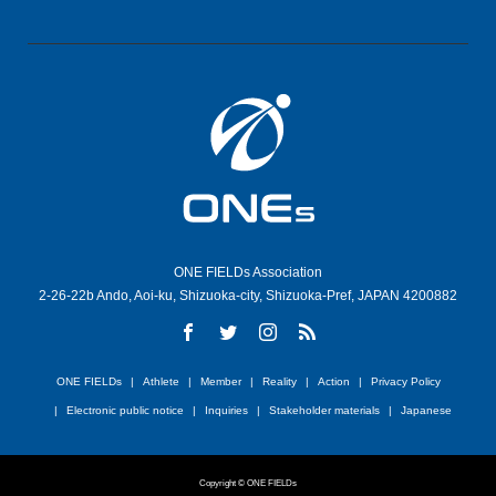
ONE FIELDs Association
2-26-22b Ando, Aoi-ku, Shizuoka-city, Shizuoka-Pref, JAPAN 4200882
ONE FIELDs
Athlete
Member
Reality
Action
Privacy Policy
Electronic public notice
Inquiries
Stakeholder materials
Japanese
Copyright © ONE FIELDs