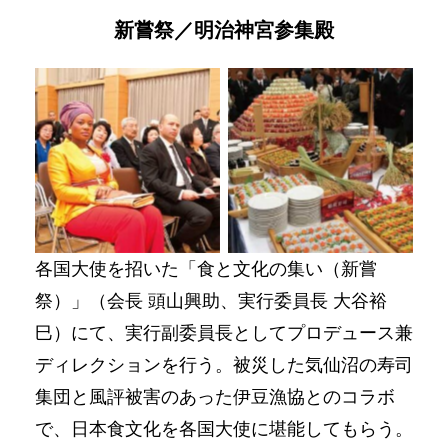
新嘗祭／明治神宮参集殿
No Caption
No Caption
各国大使を招いた「食と文化の集い（新嘗
祭）」（会長 頭山興助、実行委員長 大谷裕
巳）にて、実行副委員長としてプロデュース兼
ディレクションを行う。被災した気仙沼の寿司
集団と風評被害のあった伊豆漁協とのコラボ
で、日本食文化を各国大使に堪能してもらう。