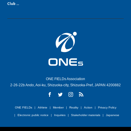
Club ...
ONE FIELDs Association
2-26-22b Ando, Aoi-ku, Shizuoka-city, Shizuoka-Pref, JAPAN 4200882
ONE FIELDs
Athlete
Member
Reality
Action
Privacy Policy
Electronic public notice
Inquiries
Stakeholder materials
Japanese