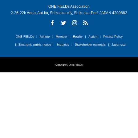
ONE FIELDs Association
2-26-22b Ando, Aoi-ku, Shizuoka-city, Shizuoka-Pref, JAPAN 4200882
ONE FIELDs
Athlete
Member
Reality
Action
Privacy Policy
Electronic public notice
Inquiries
Stakeholder materials
Japanese
Copyright © ONE FIELDs